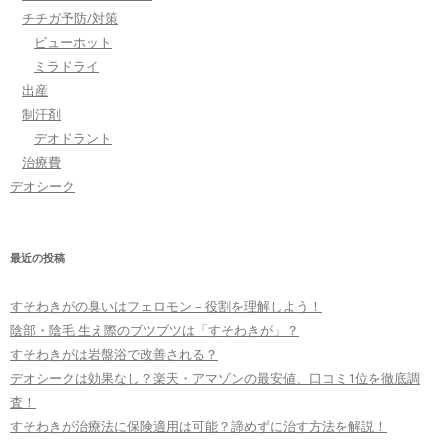
チチガ予防/対策
ビューホット
ミラドライ
出産
制汗剤
デオドラント
治療費
デオシーク
最近の投稿
すそわきがの臭いはフェロモン – 役割を理解しよう！
陰部・陰毛 生え際のブツブツは「すそわきが」？
すそわきがは岩盤浴で改善される？
デオシークは効果なし？楽天・アマゾンの最安値、口コミ1位を徹底調
査！
すそわきが治療法に保険適用は可能？諦めずに治す方法を解説！