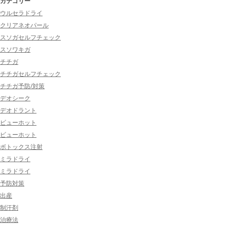
カテゴリー
ウルセラドライ
クリアネオパール
スソガセルフチェック
スソワキガ
チチガ
チチガセルフチェック
チチガ予防/対策
デオシーク
デオドラント
ビューホット
ビューホット
ボトックス注射
ミラドライ
ミラドライ
予防対策
出産
制汗剤
治療法