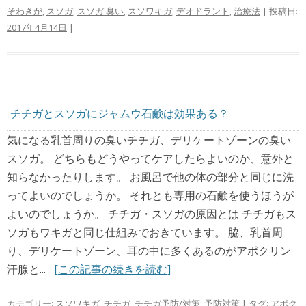
そわきが
,
スソガ
,
スソガ 臭い
,
スソワキガ
,
デオドラント
,
治療法
| 投稿日:
2017年4月14日
|
チチガとスソガにジャムウ石鹸は効果ある？
気になる乳首周りの臭いチチガ、デリケートゾーンの臭い
スソガ。 どちらもどうやってケアしたらよいのか、意外と
知らなかったりします。 お風呂で他の体の部分と同じに洗
ってよいのでしょうか。 それとも専用の石鹸を使うほうが
よいのでしょうか。 チチガ・スソガの原因とは チチガもス
ソガもワキガと同じ仕組みでおきています。 脇、乳首周
り、デリケートゾーン、耳の中に多くあるのがアポクリン
汗腺と...
[この記事の続きを読む]
カテゴリー:
スソワキガ
,
チチガ
,
チチガ予防/対策
,
予防対策
| タグ:
アポク