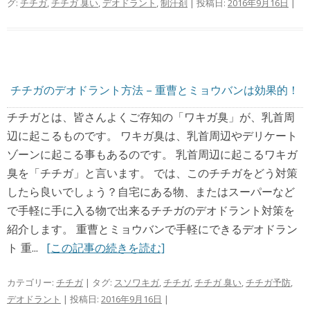
グ:
チチガ
,
チチガ 臭い
,
デオドラント
,
制汗剤
| 投稿日:
2016年9月16日
|
チチガのデオドラント方法 – 重曹とミョウバンは効果的！
チチガとは、皆さんよくご存知の「ワキガ臭」が、乳首周
辺に起こるものです。 ワキガ臭は、乳首周辺やデリケート
ゾーンに起こる事もあるのです。 乳首周辺に起こるワキガ
臭を「チチガ」と言います。 では、このチチガをどう対策
したら良いでしょう？自宅にある物、またはスーパーなど
で手軽に手に入る物で出来るチチガのデオドラント対策を
紹介します。 重曹とミョウバンで手軽にできるデオドラン
ト 重...
[この記事の続きを読む]
カテゴリー:
チチガ
| タグ:
スソワキガ
,
チチガ
,
チチガ 臭い
,
チチガ予防
,
デオドラント
| 投稿日:
2016年9月16日
|