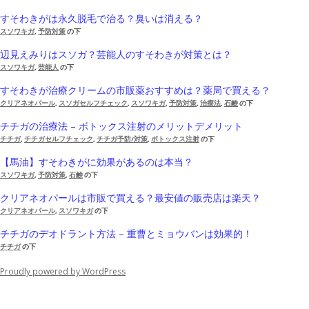
すそわきがは永久脱毛で治る？臭いは消える？
スソワキガ
,
予防対策
の下
辺見えみりはスソガ？芸能人のすそわきが対策とは？
スソワキガ
,
芸能人
の下
すそわきが治療クリームの市販薬おすすめは？薬局で買える？
クリアネオパール
,
スソガセルフチェック
,
スソワキガ
,
予防対策
,
治療法
,
石鹸
の下
チチガの治療法 – ボトックス注射のメリットデメリット
チチガ
,
チチガセルフチェック
,
チチガ予防/対策
,
ボトックス注射
の下
【馬油】すそわきがに効果があるのは本当？
スソワキガ
,
予防対策
,
石鹸
の下
クリアネオパールは市販で買える？最安値の販売店は楽天？
クリアネオパール
,
スソワキガ
の下
チチガのデオドラント方法 – 重曹とミョウバンは効果的！
チチガ
の下
Proudly powered by WordPress