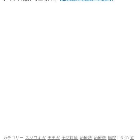
カテゴリー:
スソワキガ
,
チチガ
,
予防対策
,
治療法
,
治療費
,
病院
| タグ:
す