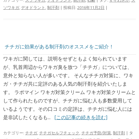
カテゴリー:
スソワキガ
,
デオドラント
,
制汗剤
,
石鹸
| タグ:
すそわきが
,
ス
ソワキガ
,
デオドラント
,
制汗剤
| 投稿日:
2016年11月2日
|
チチガに効果がある制汗剤のオススメをご紹介！
ワキガに関しては、説明をせずともよく知られています
が、乳首周辺からワキガ臭を放つ「チチガ」については、
意外と知らない人が多いです。 そんなチチガ対策に、ワキ
ガ・チチガ共に定評のある人気の制汗剤を紹介いたしま
す。 ラポマイン ワキガ対策クリーム ワキガ対策クリームと
して作られたものですが、チチガに悩む人も多数愛用して
いるようです。その口コミの定評は、チチガに悩む人には
是非試したくなるも...
[この記事の続きを読む]
カテゴリー:
チチガ
,
チチガセルフチェック
,
チチガ予防/対策
,
制汗剤
| タ