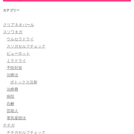
カテゴリー
クリアネオパール
スソワキガ
ウルセラドライ
スソガセルフチェック
ビューホット
ミラドライ
予防対策
治療法
ボトックス注射
治療費
病院
石鹸
芸能人
電気凝固法
チチガ
チチガセルフチェック