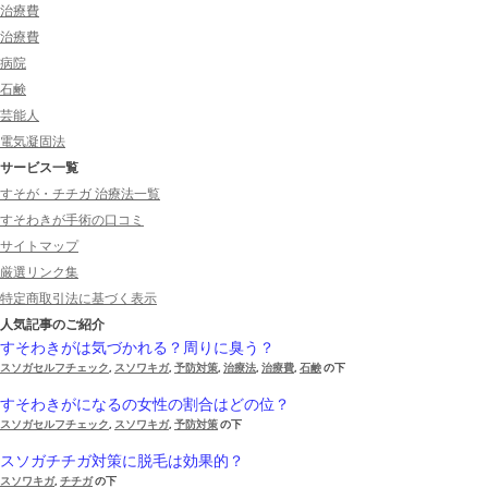
治療費
治療費
病院
石鹸
芸能人
電気凝固法
サービス一覧
すそが・チチガ 治療法一覧
すそわきが手術の口コミ
サイトマップ
厳選リンク集
特定商取引法に基づく表示
人気記事のご紹介
すそわきがは気づかれる？周りに臭う？
スソガセルフチェック
,
スソワキガ
,
予防対策
,
治療法
,
治療費
,
石鹸
の下
すそわきがになるの女性の割合はどの位？
スソガセルフチェック
,
スソワキガ
,
予防対策
の下
スソガチチガ対策に脱毛は効果的？
スソワキガ
,
チチガ
の下