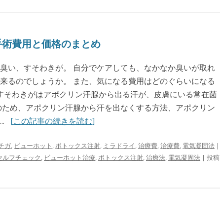
手術費用と価格のまとめ
臭い、すそわきが。 自分でケアしても、なかなか臭いが取れ
来るのでしょうか。 また、気になる費用はどのぐらいになる
 すそわきがはアポクリン汗腺から出る汗が、皮膚にいる常在菌
のため、アポクリン汗腺から汗を出なくする方法、アポクリン
..
[この記事の続きを読む]
チガ
,
ビューホット
,
ボトックス注射
,
ミラドライ
,
治療費
,
治療費
,
電気凝固法
|
セルフチェック
,
ビューホット治療
,
ボトックス注射
,
治療法
,
電気凝固法
| 投稿