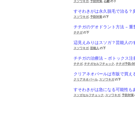
スソワキガ
,
予防対策
,
石鹸
の下
すそわきがは永久脱毛で治る？
スソワキガ
,
予防対策
の下
チチガのデオドラント方法 – 
チチガ
の下
辺見えみりはスソガ？芸能人の
スソワキガ
,
芸能人
の下
チチガの治療法 – ボトックス
チチガ
,
チチガセルフチェック
,
チチガ予防/
クリアネオパールは市販で買え
クリアネオパール
,
スソワキガ
の下
すそわきがは急になる可能性も
スソガセルフチェック
,
スソワキガ
,
予防対策