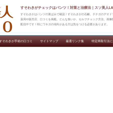
すそわきがチェックはパンツ！対策と治療法｜スソ美人LA
すそわきがはパンツの黄ばみで確認！すそわきがの石鹸、チチガのデオド
薬局や販売店、口コミを掲載。どんな臭いか、セルフチェック方法、画像
配信中です！特にワキガの傾向がある方は気をつける必要があります。
コンテンツへ移動
すそわきが手術の口コミ
サイトマップ
厳選リンク集
特定商取引法に