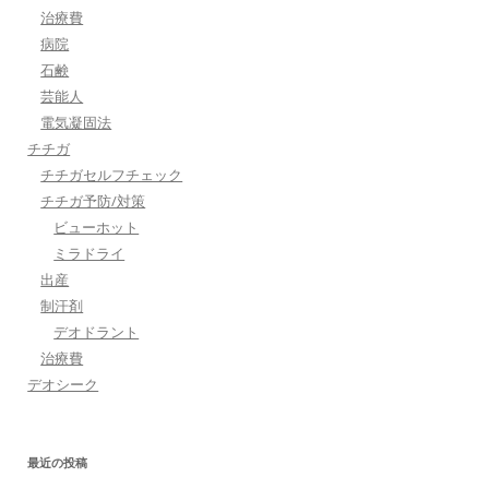
治療費
病院
石鹸
芸能人
電気凝固法
チチガ
チチガセルフチェック
チチガ予防/対策
ビューホット
ミラドライ
出産
制汗剤
デオドラント
治療費
デオシーク
最近の投稿