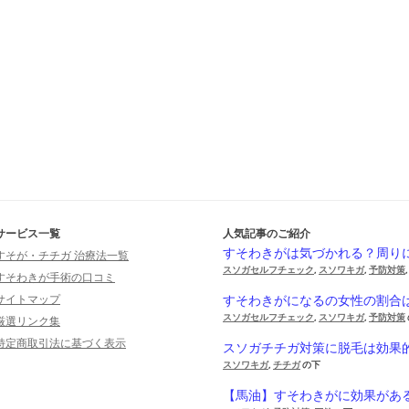
サービス一覧
人気記事のご紹介
すそわきがは気づかれる？周り
すそが・チチガ 治療法一覧
スソガセルフチェック
,
スソワキガ
,
予防対策
すそわきが手術の口コミ
サイトマップ
すそわきがになるの女性の割合
スソガセルフチェック
,
スソワキガ
,
予防対策
厳選リンク集
特定商取引法に基づく表示
スソガチチガ対策に脱毛は効果
スソワキガ
,
チチガ
の下
【馬油】すそわきがに効果があ