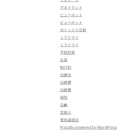
デオドラント
ビューホット
ビューホット
ボトックス注射
ミラドライ
ミラドライ
予防対策
出産
制汗剤
治療法
治療費
治療費
病院
石鹸
芸能人
電気凝固法
Proudly powered by WordPress