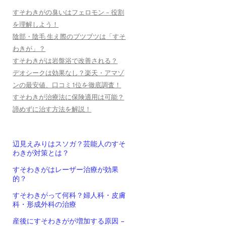
すそわきがの臭いはフェロモン – 役割
を理解しよう！
陰部・陰毛 生え際のブツブツは「すそ
わきが」？
すそわきがは岩盤浴で改善される？
デオシークは効果なし？楽天・アマゾ
ンの最安値、口コミ1位を徹底調査！
すそわきが治療法に保険適用は可能？
諦めずに治す方法を解説！
辺見えみりはスソガ？芸能人のすそ
わきが対策とは？
すそわきがはレーザー治療が効果
的？
すそわきがって何科？婦人科・皮膚
科・形成外科の治療
産後にすそわきがが増加する原因 –