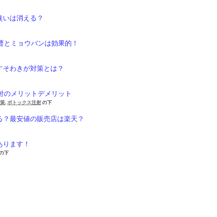
臭いは消える？
重曹とミョウバンは効果的！
すそわきが対策とは？
注射のメリットデメリット
対策
,
ボトックス注射
の下
る？最安値の販売店は楽天？
あります！
の下