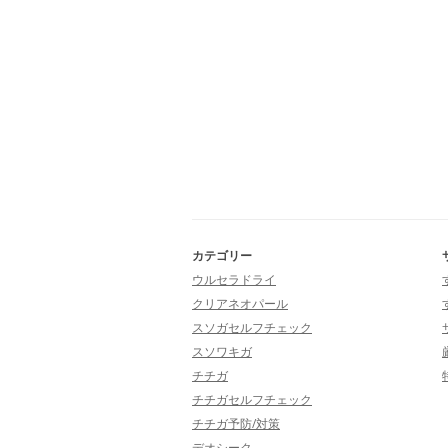
カテゴリー
ウルセラドライ
クリアネオパール
スソガセルフチェック
スソワキガ
チチガ
チチガセルフチェック
チチガ予防/対策
デオシーク