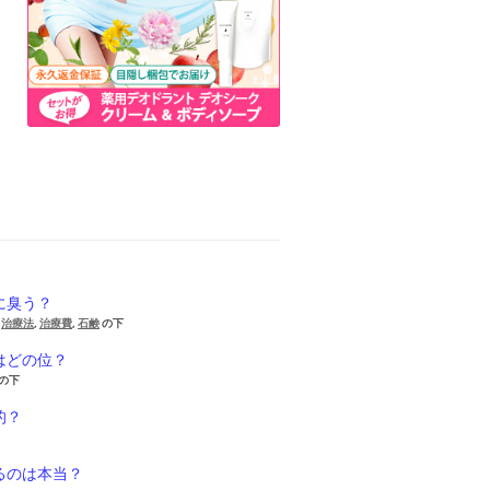
に臭う？
,
治療法
,
治療費
,
石鹸
の下
はどの位？
の下
的？
るのは本当？