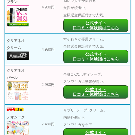
匂いで人生が変わる
ブラン
4,900円
女性が続出中。
全額返金保証付きで人気。
公式サイト
口コミ・体験談はこちら
すそわきが専用クリーム。
クリアネオ
全額返金保証付きで人気。
クリーム
4,980円
公式サイト
口コミ・体験談はこちら
クリアネオ
全身OKのボディソープ。
パール
スソワキガに効果が高い。
2,980円
公式サイト
口コミ・体験談はこちら
サプリ+ソープ+クリーム。
デオシーク
内側外側から
2,480円
スソワキガをケア。
公式サイト