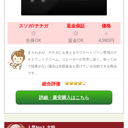
スソガ/チチガ
返金保証
価格
◎
◎
○
全身OK
返金OK
4,980円
すそわきが、チチガにも使えるデリケートゾーン専用のデ
オドラントクリーム。リピーターが非常に多く、使ってみ
て効果がない場合は全額返金も受けている信頼できる商品
です。
総合評価
詳細・最安購入はこちら
人気No3. 女性