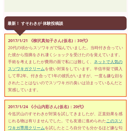
最新！ すそわきが 体験投稿談
2017/1/21 《柳沢真知子さん(仮名)：30代》
20代の頃からスソワキガで悩んでいました。当時付き合ってい
た彼から指摘をされ凄くショックを受けたのを覚えています。
手術を考えましたが費用の面で私には難しく、
ネットで人気の
スソワキガクリーム
を使い対策をしています。半信半疑で購入
して早2年。付き合って1年の彼氏がいますが、一度も嫌な顔を
されたことはないのでスソワキガの臭いは治まっているんだと
実感しています。
2017/1/24 《小山内彩さん(仮名)：20代》
今迄沢山のすそわきが対策を試してきましたが、正直効果を感
じれる物は有りませんでした。でも友達に進められた
このスソ
ワキガ専用クリーム
を試したところ自分でも分かるほど嫌な匂