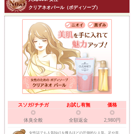
クリアネオパール（ボディソープ）
スソガ/チチガ
お試し有無
価格
◎
◎
◎
体臭全般
全額返金
2,980円
女性誌でも人気No1を獲るほどの圧倒的な人気。足や首、