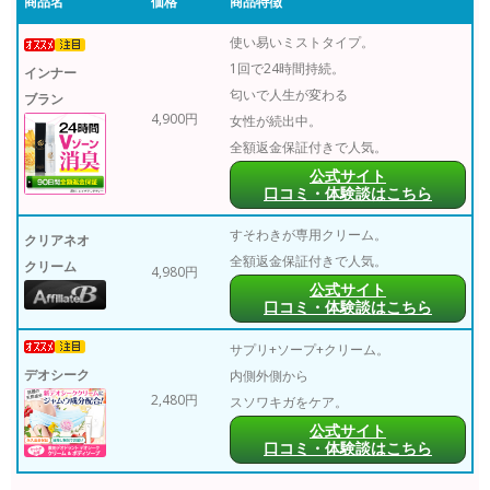
商品名
価格
商品特徴
使い易いミストタイプ。
1回で24時間持続。
インナー
匂いで人生が変わる
ブラン
4,900円
女性が続出中。
全額返金保証付きで人気。
公式サイト
口コミ・体験談はこちら
すそわきが専用クリーム。
クリアネオ
全額返金保証付きで人気。
クリーム
4,980円
公式サイト
口コミ・体験談はこちら
サプリ+ソープ+クリーム。
デオシーク
内側外側から
2,480円
スソワキガをケア。
公式サイト
口コミ・体験談はこちら