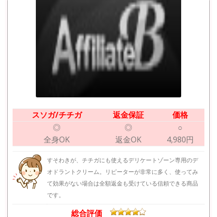
スソガ/チチガ
返金保証
価格
◎
◎
○
全身OK
返金OK
4,980円
すそわきが、チチガにも使えるデリケートゾーン専用のデ
オドラントクリーム。リピーターが非常に多く、使ってみ
て効果がない場合は全額返金も受けている信頼できる商品
です。
総合評価