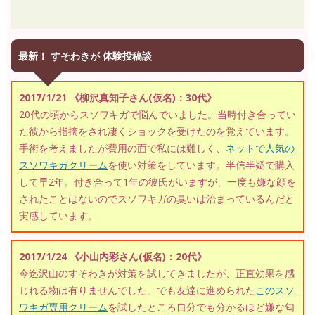
最新！ すそわきが 体験投稿談
2017/1/21 《柳沢真知子さん(仮名)：30代》
20代の頃からスソワキガで悩んでいました。当時付き合ってい
た彼から指摘をされ凄くショックを受けたのを覚えています。
手術を考えましたが費用の面で私には難しく、
ネットで人気の
スソワキガクリーム
を使い対策をしています。半信半疑で購入
して早2年。付き合って1年の彼氏がいますが、一度も嫌な顔を
されたことはないのでスソワキガの臭いは治まっているんだと
実感しています。
2017/1/24 《小山内彩さん(仮名)：20代》
今迄沢山のすそわきが対策を試してきましたが、正直効果を感
じれる物は有りませんでした。でも友達に進められた
このスソ
ワキガ専用クリーム
を試したところ自分でも分かるほど嫌な匂