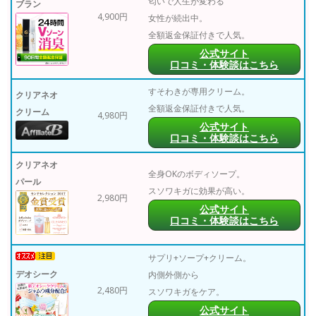
匂いで人生が変わる
ブラン
4,900円
女性が続出中。
全額返金保証付きで人気。
公式サイト
口コミ・体験談はこちら
すそわきが専用クリーム。
クリアネオ
全額返金保証付きで人気。
クリーム
4,980円
公式サイト
口コミ・体験談はこちら
クリアネオ
全身OKのボディソープ。
パール
スソワキガに効果が高い。
2,980円
公式サイト
口コミ・体験談はこちら
サプリ+ソープ+クリーム。
デオシーク
内側外側から
2,480円
スソワキガをケア。
公式サイト