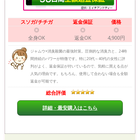
スソガ/チチガ
返金保証
価格
◎
◎
◎
全身OK
返金OK
4,900円
ジャムウ×消臭殺菌の最強対策。圧倒的な消臭力と、24時
間持続のパワーが特徴です。特に20代～40代の女性に評
判がよく、返金保証が付いているので、気軽に買える点が
人気の理由です。もちろん、使用して合わない場合も全額
返金が可能です。
総合評価
詳細・最安購入はこちら