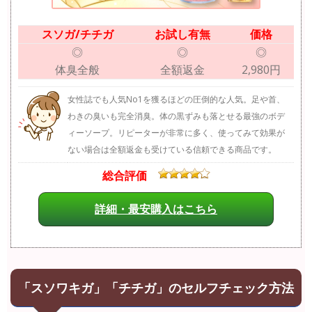
スソガ/チチガ
お試し有無
価格
◎
◎
◎
体臭全般
全額返金
2,980円
女性誌でも人気No1を獲るほどの圧倒的な人気。足や首、
わきの臭いも完全消臭。体の黒ずみも落とせる最強のボデ
ィーソープ。リピーターが非常に多く、使ってみて効果が
ない場合は全額返金も受けている信頼できる商品です。
総合評価
詳細・最安購入はこちら
「スソワキガ」「チチガ」のセルフチェック方法