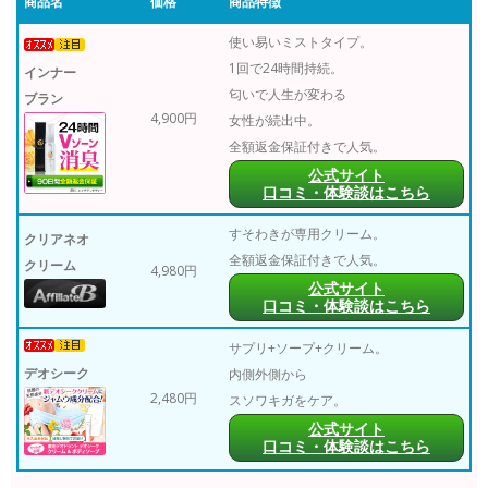
商品名
価格
商品特徴
使い易いミストタイプ。
1回で24時間持続。
インナー
匂いで人生が変わる
ブラン
4,900円
女性が続出中。
全額返金保証付きで人気。
公式サイト
口コミ・体験談はこちら
すそわきが専用クリーム。
クリアネオ
全額返金保証付きで人気。
クリーム
4,980円
公式サイト
口コミ・体験談はこちら
サプリ+ソープ+クリーム。
デオシーク
内側外側から
2,480円
スソワキガをケア。
公式サイト
口コミ・体験談はこちら