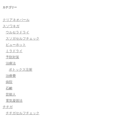
カテゴリー
クリアネオパール
スソワキガ
ウルセラドライ
スソガセルフチェック
ビューホット
ミラドライ
予防対策
治療法
ボトックス注射
治療費
病院
石鹸
芸能人
電気凝固法
チチガ
チチガセルフチェック