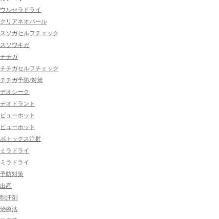
ウルセラドライ
クリアネオパール
スソガセルフチェック
スソワキガ
チチガ
チチガセルフチェック
チチガ予防/対策
デオシーク
デオドラント
ビューホット
ビューホット
ボトックス注射
ミラドライ
ミラドライ
予防対策
出産
制汗剤
治療法