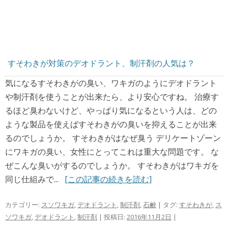
すそわきが対策のデオドラント、制汗剤の人気は？
気になるすそわきがの臭い、ワキガのようにデオドラント
や制汗剤を使うことが出来たら、より安心ですね。 治療す
るほど臭わないけど、やっぱり気になるという人は、どの
ような製品を使えばすそわきがの臭いを抑えることが出来
るのでしょうか。 すそわきがはなぜ臭う デリケートゾーン
にワキガの臭い、女性にとってこれは重大な問題です。 な
ぜこんな臭いがするのでしょうか。 すそわきがはワキガを
同じ仕組みで...
[この記事の続きを読む]
カテゴリー:
スソワキガ
,
デオドラント
,
制汗剤
,
石鹸
| タグ:
すそわきが
,
ス
ソワキガ
,
デオドラント
,
制汗剤
| 投稿日:
2016年11月2日
|