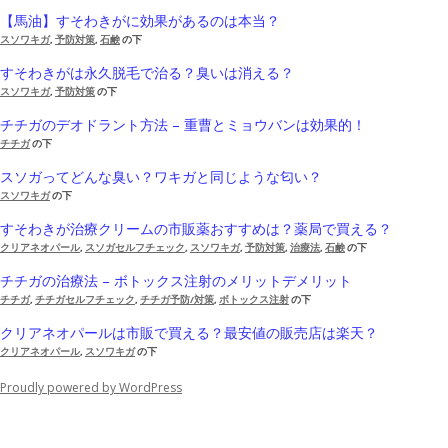
【馬油】すそわきがに効果があるのは本当？
スソワキガ
,
予防対策
,
石鹸
の下
すそわきがは永久脱毛で治る？臭いは消える？
スソワキガ
,
予防対策
の下
チチガのデオドラント方法 – 重曹とミョウバンは効果的！
チチガ
の下
スソガってどんな臭い？ワキガと同じような匂い？
スソワキガ
の下
すそわきが治療クリームの市販薬おすすめは？薬局で買える？
クリアネオパール
,
スソガセルフチェック
,
スソワキガ
,
予防対策
,
治療法
,
石鹸
の下
チチガの治療法 – ボトックス注射のメリットデメリット
チチガ
,
チチガセルフチェック
,
チチガ予防/対策
,
ボトックス注射
の下
クリアネオパールは市販で買える？最安値の販売店は楽天？
クリアネオパール
,
スソワキガ
の下
Proudly powered by WordPress