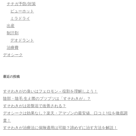
チチガ予防/対策
ビューホット
ミラドライ
出産
制汗剤
デオドラント
治療費
デオシーク
最近の投稿
すそわきがの臭いはフェロモン – 役割を理解しよう！
陰部・陰毛 生え際のブツブツは「すそわきが」？
すそわきがは岩盤浴で改善される？
デオシークは効果なし？楽天・アマゾンの最安値、口コミ1位を徹底調
査！
すそわきが治療法に保険適用は可能？諦めずに治す方法を解説！