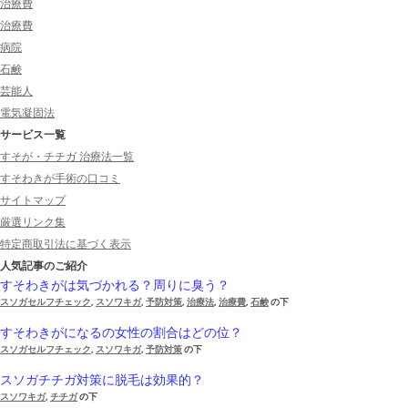
治療費
治療費
病院
石鹸
芸能人
電気凝固法
サービス一覧
すそが・チチガ 治療法一覧
すそわきが手術の口コミ
サイトマップ
厳選リンク集
特定商取引法に基づく表示
人気記事のご紹介
すそわきがは気づかれる？周りに臭う？
スソガセルフチェック
,
スソワキガ
,
予防対策
,
治療法
,
治療費
,
石鹸
の下
すそわきがになるの女性の割合はどの位？
スソガセルフチェック
,
スソワキガ
,
予防対策
の下
スソガチチガ対策に脱毛は効果的？
スソワキガ
,
チチガ
の下