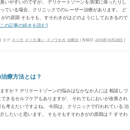
臭いやすいのですが。 デリケートゾーンを清潔に保ったりし
っている場合、クリニックでのレーザー治療があります。 ど
きがの原因 そもそも、すそわきがはどのようにしておきるので
[この記事の続きを読む]
| タグ:
スソガ
,
スソガ 臭い
,
スソワキガ
,
治療法
| 投稿日:
2016年10月28日
|
の治療方法とは？
ますか？ デリケートゾーンの悩みはなかなか人には 相談しづ
にできるセルフケアもありますが、 それでもにおいが改善され
療も考えたいですよね。 今回は、クリニックで行われている 治
介したいと思います。 そもそもすそわきがの原因は？ すそわ