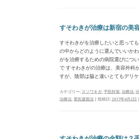
すそわきが治療は新宿の美容
すそわきがを治療したいと思っても
の中からどのように選んでいいかわ
がを治療するための病院選びについ
で すそわきがの治療は、美容外科
すが、陰部は脇と違いとてもデリケー
カテゴリー:
スソワキガ
,
予防対策
,
治療法
,
治療法
,
電気凝固法
| 投稿日:
2017年4月2日
すそわきが治療の金額は？