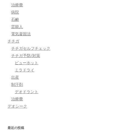
治療費
病院
石鹸
芸能人
電気凝固法
チチガ
チチガセルフチェック
チチガ予防/対策
ビューホット
ミラドライ
出産
制汗剤
デオドラント
治療費
デオシーク
最近の投稿