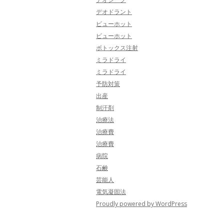
デオドラント
ビューホット
ビューホット
ボトックス注射
ミラドライ
ミラドライ
予防対策
出産
制汗剤
治療法
治療費
治療費
病院
石鹸
芸能人
電気凝固法
Proudly powered by WordPress