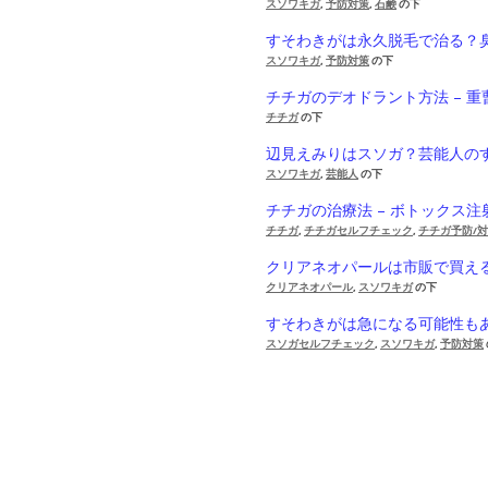
スソワキガ
,
予防対策
,
石鹸
の下
すそわきがは永久脱毛で治る？
スソワキガ
,
予防対策
の下
チチガのデオドラント方法 – 
チチガ
の下
辺見えみりはスソガ？芸能人の
スソワキガ
,
芸能人
の下
チチガの治療法 – ボトックス
チチガ
,
チチガセルフチェック
,
チチガ予防/
クリアネオパールは市販で買え
クリアネオパール
,
スソワキガ
の下
すそわきがは急になる可能性も
スソガセルフチェック
,
スソワキガ
,
予防対策