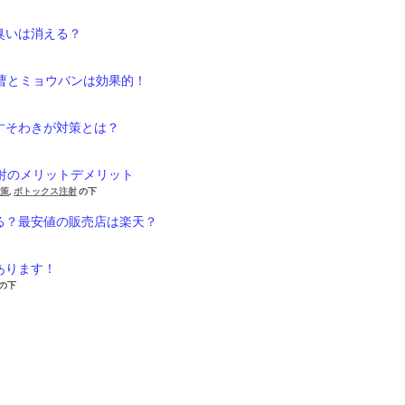
臭いは消える？
重曹とミョウバンは効果的！
すそわきが対策とは？
注射のメリットデメリット
対策
,
ボトックス注射
の下
る？最安値の販売店は楽天？
あります！
の下