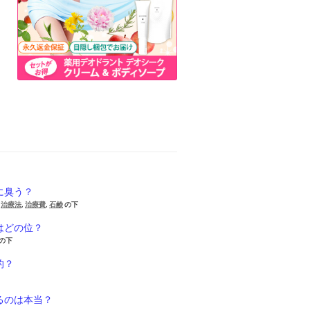
に臭う？
,
治療法
,
治療費
,
石鹸
の下
はどの位？
の下
的？
るのは本当？