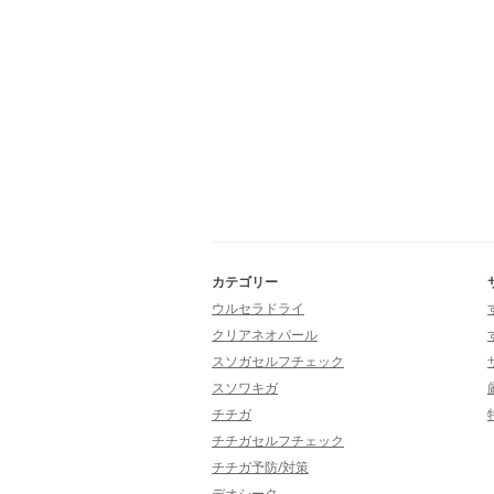
カテゴリー
ウルセラドライ
クリアネオパール
スソガセルフチェック
スソワキガ
チチガ
チチガセルフチェック
チチガ予防/対策
デオシーク