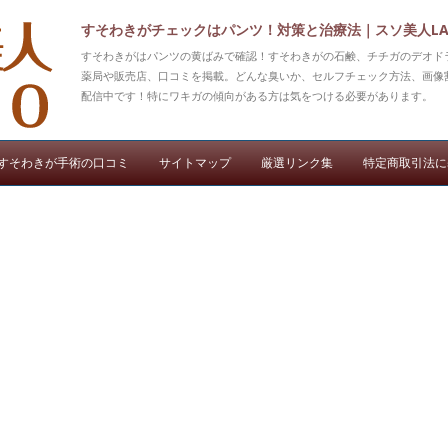
すそわきがチェックはパンツ！対策と治療法｜スソ美人LA
すそわきがはパンツの黄ばみで確認！すそわきがの石鹸、チチガのデオド
薬局や販売店、口コミを掲載。どんな臭いか、セルフチェック方法、画像
配信中です！特にワキガの傾向がある方は気をつける必要があります。
コンテンツへ移動
すそわきが手術の口コミ
サイトマップ
厳選リンク集
特定商取引法に