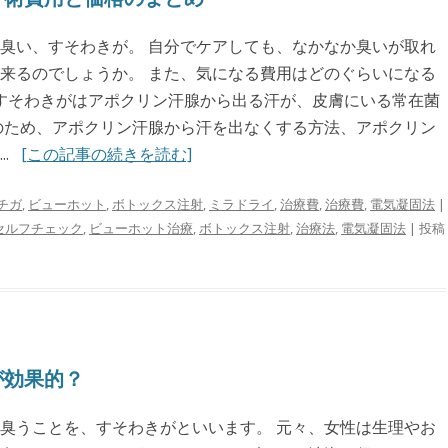
臭い、すそわきが。 自分でケアしても、なかなか臭いが取れ
来るのでしょうか。 また、気になる費用はどのぐらいになる
 すそわきがはアポクリン汗腺から出る汗が、皮膚にいる常在菌
のため、アポクリン汗腺から汗を出なくする方法、アポクリン
..
[この記事の続きを読む]
チガ
,
ビューホット
,
ボトックス注射
,
ミラドライ
,
治療費
,
治療費
,
電気凝固法
|
セルフチェック
,
ビューホット治療
,
ボトックス注射
,
治療法
,
電気凝固法
| 投稿
が効果的？
臭うことを、すそわきがといいます。 元々、女性は生理やお