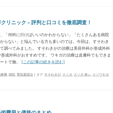
クリニック – 評判と口コミを徹底調査！
、「何科に行けばいいのかわからない」「たくさんある病院
からない」と悩んでいる方も多いのでは。今回は、すそわき
て調べてみました。 すそわきがの治療は美容外科か形成外科
か形成外科がおすすめです。 ワキガの治療は皮膚科でもできま
トで施...
[この記事の続きを読む]
治療費
,
病院
,
電気凝固法
| タグ:
すそわきが
,
スソガ
,
スソガ 臭い
,
スソワキガ
,
|
手術費用と価格のまとめ