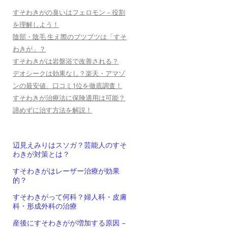
すそわきがの臭いはフェロモン – 役割
を理解しよう！
陰部・陰毛 生え際のブツブツは「すそ
わきが」？
すそわきがは岩盤浴で改善される？
デオシークは効果なし？楽天・アマゾ
ンの最安値、口コミ1位を徹底調査！
すそわきが治療法に保険適用は可能？
諦めずに治す方法を解説！
辺見えみりはスソガ？芸能人のすそ
わきが対策とは？
すそわきがはレーザー治療が効果
的？
すそわきがって何科？婦人科・皮膚
科・形成外科の治療
産後にすそわきがが増加する原因 –