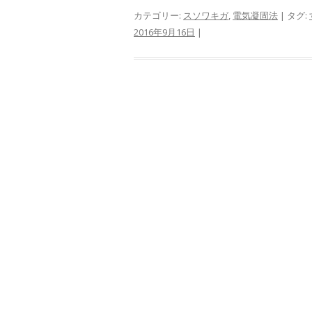
カテゴリー:
スソワキガ
,
電気凝固法
| タグ:
2016年9月16日
|