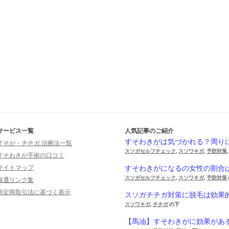
サービス一覧
人気記事のご紹介
すそわきがは気づかれる？周り
すそが・チチガ 治療法一覧
スソガセルフチェック
,
スソワキガ
,
予防対策
すそわきが手術の口コミ
サイトマップ
すそわきがになるの女性の割合
スソガセルフチェック
,
スソワキガ
,
予防対策
厳選リンク集
特定商取引法に基づく表示
スソガチチガ対策に脱毛は効果
スソワキガ
,
チチガ
の下
【馬油】すそわきがに効果があ