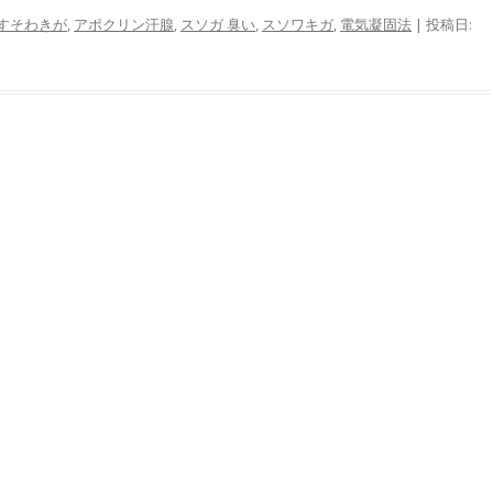
すそわきが
,
アポクリン汗腺
,
スソガ 臭い
,
スソワキガ
,
電気凝固法
| 投稿日: