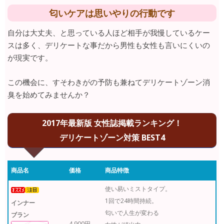
匂いケアは思いやりの行動です
自分は大丈夫、と思っている人ほど相手が我慢しているケー
スは多く、デリケートな事だから男性も女性も言いにくいの
が現実です。
この機会に、すそわきがの予防も兼ねてデリケートゾーン消
臭を始めてみませんか？
2017年最新版 女性誌掲載ランキング！
デリケートゾーン対策 BEST4
商品名
価格
商品特徴
使い易いミストタイプ。
1回で24時間持続。
インナー
匂いで人生が変わる
ブラン
4,900円