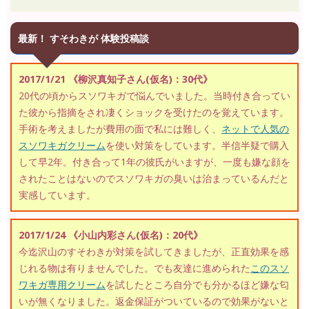
最新！ すそわきが 体験投稿談
2017/1/21 《柳沢真知子さん(仮名)：30代》
20代の頃からスソワキガで悩んでいました。当時付き合ってい
た彼から指摘をされ凄くショックを受けたのを覚えています。
手術を考えましたが費用の面で私には難しく、
ネットで人気の
スソワキガクリーム
を使い対策をしています。半信半疑で購入
して早2年。付き合って1年の彼氏がいますが、一度も嫌な顔を
されたことはないのでスソワキガの臭いは治まっているんだと
実感しています。
2017/1/24 《小山内彩さん(仮名)：20代》
今迄沢山のすそわきが対策を試してきましたが、正直効果を感
じれる物は有りませんでした。でも友達に進められた
このスソ
ワキガ専用クリーム
を試したところ自分でも分かるほど嫌な匂
いが無くなりました。返金保証がついているので効果がないと