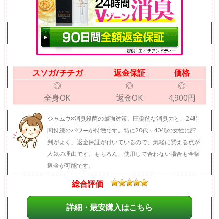
スソガ/チチガ
返金保証
価格
◎
◎
◎
全身OK
返金OK
4,900円
ジャムウ×消臭殺菌の最強対策。圧倒的な消臭力と、24時
間持続のパワーが特徴です。特に20代～40代の女性に評
判がよく、返金保証が付いているので、気軽に買える点が
人気の理由です。もちろん、使用して合わない場合も全額
返金が可能です。
総合評価
詳細・最安購入はこちら