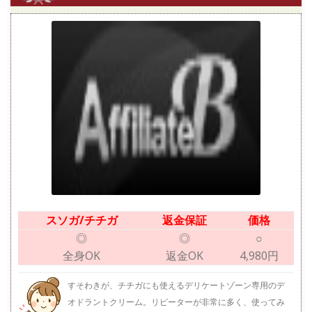
スソガ/チチガ
返金保証
価格
◎
◎
○
全身OK
返金OK
4,980円
すそわきが、チチガにも使えるデリケートゾーン専用のデ
オドラントクリーム。リピーターが非常に多く、使ってみ