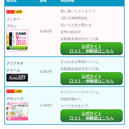
商品名
価格
商品特徴
使い易いミストタイプ。
1回で24時間持続。
インナー
匂いで人生が変わる
ブラン
4,900円
女性が続出中。
全額返金保証付きで人気。
公式サイト
口コミ・体験談はこちら
すそわきが専用クリーム。
クリアネオ
全額返金保証付きで人気。
クリーム
4,980円
公式サイト
口コミ・体験談はこちら
サプリ+ソープ+クリーム。
デオシーク
内側外側から
2,480円
スソワキガをケア。
公式サイト
口コミ・体験談はこちら