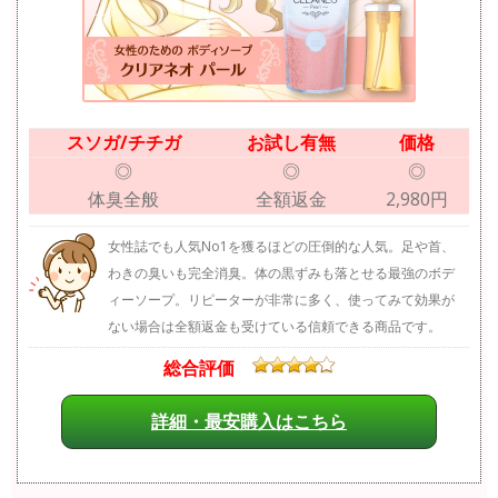
スソガ/チチガ
お試し有無
価格
◎
◎
◎
体臭全般
全額返金
2,980円
女性誌でも人気No1を獲るほどの圧倒的な人気。足や首、
わきの臭いも完全消臭。体の黒ずみも落とせる最強のボデ
ィーソープ。リピーターが非常に多く、使ってみて効果が
ない場合は全額返金も受けている信頼できる商品です。
総合評価
詳細・最安購入はこちら