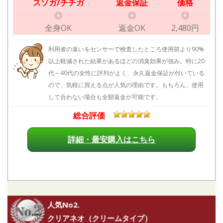
スソガ/チチガ
返金保証
価格
◎
◎
◎
全身OK
返金OK
2,480円
利用者の臭いをセンサーで検査したところ使用前より90%
以上軽減された結果があるほどの消臭効果が強み。特に20
代～40代の女性に評判がよく、永久返金保証が付いている
ので、気軽に買える点が人気の理由です。もちろん、使用
して合わない場合も全額返金が可能です。
総合評価
詳細・最安購入はこちら
人気No2.
クリアネオ（クリームタイプ）