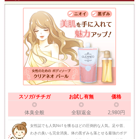
スソガ/チチガ
お試し有無
価格
◎
◎
◎
体臭全般
全額返金
2,980円
女性誌でも人気No1を獲るほどの圧倒的な人気。足や首、
わきの臭いも完全消臭。体の黒ずみも落とせる最強のボデ