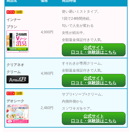
商品名
価格
商品特徴
使い易いミストタイプ。
1回で24時間持続。
インナー
匂いで人生が変わる
ブラン
4,900円
女性が続出中。
全額返金保証付きで人気。
公式サイト
口コミ・体験談はこちら
すそわきが専用クリーム。
クリアネオ
全額返金保証付きで人気。
クリーム
4,980円
公式サイト
口コミ・体験談はこちら
サプリ+ソープ+クリーム。
デオシーク
内側外側から
2,480円
スソワキガをケア。
公式サイト
口コミ・体験談はこちら