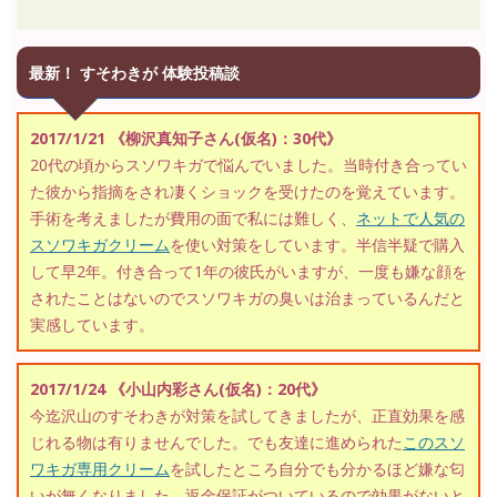
最新！ すそわきが 体験投稿談
2017/1/21 《柳沢真知子さん(仮名)：30代》
20代の頃からスソワキガで悩んでいました。当時付き合ってい
た彼から指摘をされ凄くショックを受けたのを覚えています。
手術を考えましたが費用の面で私には難しく、
ネットで人気の
スソワキガクリーム
を使い対策をしています。半信半疑で購入
して早2年。付き合って1年の彼氏がいますが、一度も嫌な顔を
されたことはないのでスソワキガの臭いは治まっているんだと
実感しています。
2017/1/24 《小山内彩さん(仮名)：20代》
今迄沢山のすそわきが対策を試してきましたが、正直効果を感
じれる物は有りませんでした。でも友達に進められた
このスソ
ワキガ専用クリーム
を試したところ自分でも分かるほど嫌な匂
いが無くなりました。返金保証がついているので効果がないと