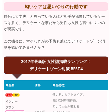
匂いケアは思いやりの行動です
自分は大丈夫、と思っている人ほど相手が我慢しているケー
スは多く、デリケートな事だから男性も女性も言いにくいの
が現実です。
この機会に、すそわきがの予防も兼ねてデリケートゾーン消
臭を始めてみませんか？
2017年最新版 女性誌掲載ランキング！
デリケートゾーン対策 BEST4
商品名
価格
商品特徴
使い易いミストタイプ。
1回で24時間持続。
インナー
匂いで人生が変わる
ブラン
4,900円