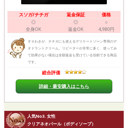
スソガ/チチガ
返金保証
価格
◎
◎
○
全身OK
返金OK
4,980円
すそわきが、チチガにも使えるデリケートゾーン専用のデ
オドラントクリーム。リピーターが非常に多く、使ってみ
て効果がない場合は全額返金も受けている信頼できる商品
です。
総合評価
詳細・最安購入はこちら
人気No3. 女性
クリアネオパール（ボディソープ）