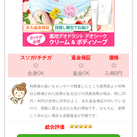
スソガ/チチガ
返金保証
価格
◎
◎
◎
全身OK
返金OK
2,480円
利用者の臭いをセンサーで検査したところ使用前より90%
以上軽減された結果があるほどの消臭効果が強み。特に20
代～40代の女性に評判がよく、永久返金保証が付いている
ので、気軽に買える点が人気の理由です。もちろん、使用
して合わない場合も全額返金が可能です。
総合評価