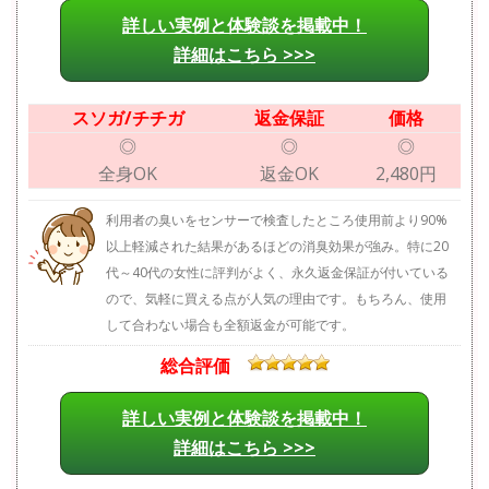
詳しい実例と体験談を掲載中！
詳細はこちら >>>
スソガ/チチガ
返金保証
価格
◎
◎
◎
全身OK
返金OK
2,480円
利用者の臭いをセンサーで検査したところ使用前より90%
以上軽減された結果があるほどの消臭効果が強み。特に20
代～40代の女性に評判がよく、永久返金保証が付いている
ので、気軽に買える点が人気の理由です。もちろん、使用
して合わない場合も全額返金が可能です。
総合評価
詳しい実例と体験談を掲載中！
詳細はこちら >>>