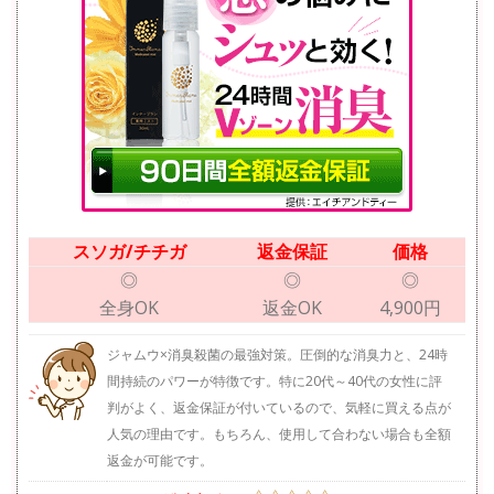
スソガ/チチガ
返金保証
価格
◎
◎
◎
全身OK
返金OK
4,900円
ジャムウ×消臭殺菌の最強対策。圧倒的な消臭力と、24時
間持続のパワーが特徴です。特に20代～40代の女性に評
判がよく、返金保証が付いているので、気軽に買える点が
人気の理由です。もちろん、使用して合わない場合も全額
返金が可能です。