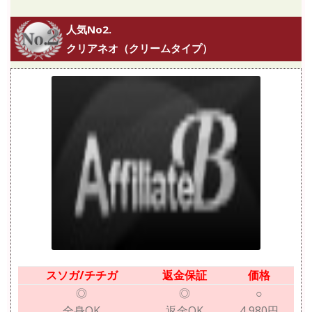
人気No2.
クリアネオ（クリームタイプ）
スソガ/チチガ
返金保証
価格
◎
◎
○
全身OK
返金OK
4,980円