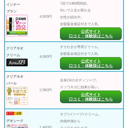
1回で24時間持続。
インナー
匂いで人生が変わる
ブラン
4,900円
女性が続出中。
全額返金保証付きで人気。
公式サイト
口コミ・体験談はこちら
すそわきが専用クリーム。
クリアネオ
全額返金保証付きで人気。
クリーム
4,980円
公式サイト
口コミ・体験談はこちら
クリアネオ
全身OKのボディソープ。
パール
スソワキガに効果が高い。
2,980円
公式サイト
口コミ・体験談はこちら
サプリ+ソープ+クリーム。
デオシーク
内側外側から
2,480円
スソワキガをケア。