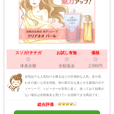
スソガ/チチガ
お試し有無
価格
◎
◎
◎
体臭全般
全額返金
2,980円
女性誌でも人気No1を獲るほどの圧倒的な人気。足や首、
わきの臭いも完全消臭。体の黒ずみも落とせる最強のボデ
ィーソープ。リピーターが非常に多く、使ってみて効果が
ない場合は全額返金も受けている信頼できる商品です。
総合評価