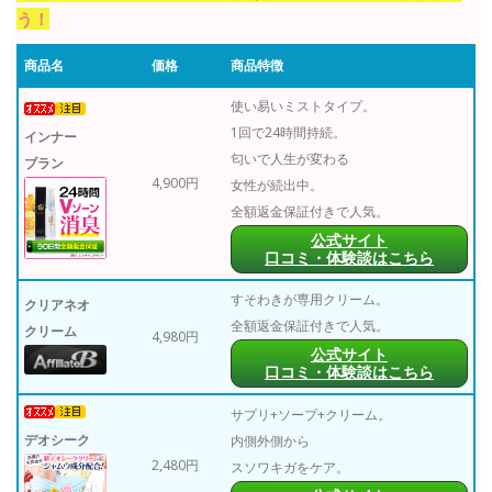
う！
商品名
価格
商品特徴
使い易いミストタイプ。
1回で24時間持続。
インナー
匂いで人生が変わる
ブラン
4,900円
女性が続出中。
全額返金保証付きで人気。
公式サイト
口コミ・体験談はこちら
すそわきが専用クリーム。
クリアネオ
全額返金保証付きで人気。
クリーム
4,980円
公式サイト
口コミ・体験談はこちら
サプリ+ソープ+クリーム。
デオシーク
内側外側から
2,480円
スソワキガをケア。