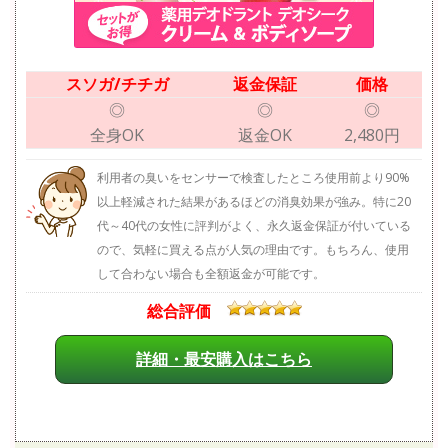
スソガ/チチガ
返金保証
価格
◎
◎
◎
全身OK
返金OK
2,480円
利用者の臭いをセンサーで検査したところ使用前より90%
以上軽減された結果があるほどの消臭効果が強み。特に20
代～40代の女性に評判がよく、永久返金保証が付いている
ので、気軽に買える点が人気の理由です。もちろん、使用
して合わない場合も全額返金が可能です。
総合評価
詳細・最安購入はこちら