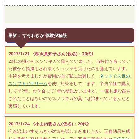
最新！ すそわきが 体験投稿談
2017/1/21 《柳沢真知子さん(仮名)：30代》
20代の頃からスソワキガで悩んでいました。当時付き合ってい
た彼から指摘をされ凄くショックを受けたのを覚えています。
手術を考えましたが費用の面で私には難しく、
ネットで人気の
スソワキガクリーム
を使い対策をしています。半信半疑で購入
して早2年。付き合って1年の彼氏がいますが、一度も嫌な顔を
されたことはないのでスソワキガの臭いは治まっているんだと
実感しています。
2017/1/24 《小山内彩さん(仮名)：20代》
今迄沢山のすそわきが対策を試してきましたが、正直効果を感
じれる物は有りませんでした。でも友達に進められた
このスソ